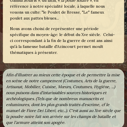
Gallina Solaris », du latin, «
la poule solaire
», en
référence à notre spécialité locale, à laquelle nous
vouons un culte: "le Poulet de Bresse, "Le" fameux
poulet aux pattes bleues...
Nous avons choisi de représenter une période
spécifique du moyen-âge: le début du Xve siècle. Celui-
ci correspondant à la fin de la guerre de cent ans ainsi
qu'à la fameuse bataille d'Azincourt permet moult
thématiques à présenter.
Afin d'illustrer au mieux cette époque et de permettre la mise
en scène de notre campement (Costumes, Arts de la guerre,
Artisanat, Mobilier, Cuisine, Mœurs, Coutumes, Hygiène, ...)
nous puisons dans d'intarissables sources historiques et
archéologiques. (Tels que de nombreux manuscrits et
enluminures, dont les plus grands traités d'escrime, cf le
manuel de Fiore Dei Liberi, etc...). C'est aussi au Xve siècle que
la poudre noire fait son arrivée sur les champs de bataille et
que l'armure atteint son apogée.