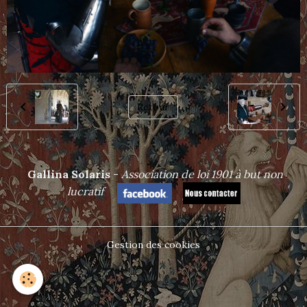
Retour
Gallina Solaris
-
Association de loi 1901 à but non
lucrat
if
Gestion des cookies