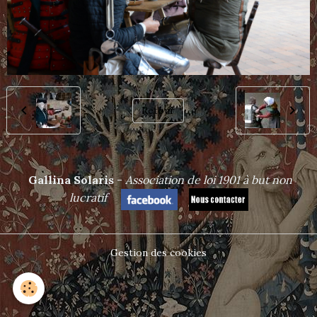
Retour
Gallina Solaris
-
Association de loi 1901 à but non
lucrat
if
Gestion des cookies