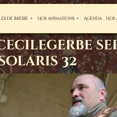
les de Bresse
Nos animations
Agenda
Nos 
 cecilegerbe s
solaris 32