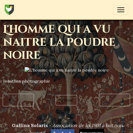
L'homme qui a vu
naitre la poudre
noire
Jonathan photographie
Retour
Gallina Solaris
-
Association de loi 1901 à but non
lucrat
if