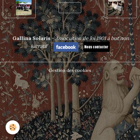
Retour
Gallina Solaris
-
Association de loi 1901 à but non
lucrat
if
Gestion des cookies