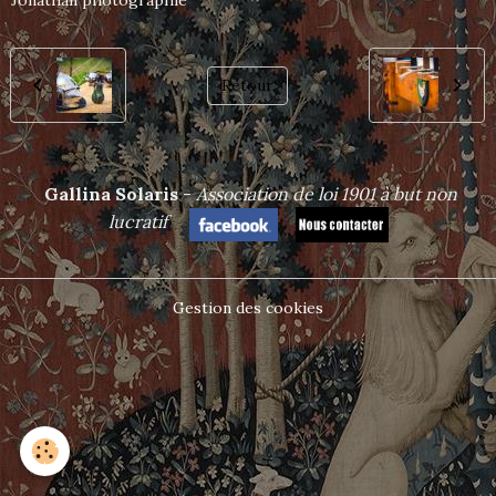
Jonathan photographie
Retour
Gallina Solaris
-
Association de loi 1901 à but non
lucrat
if
Gestion des cookies