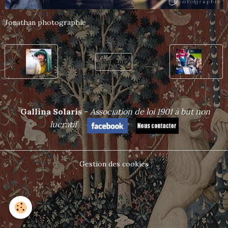
Jonathan photographie
Retour
Gallina Solaris
-
Association de loi 1901 à but non
lucrat
if
Gestion des cookies