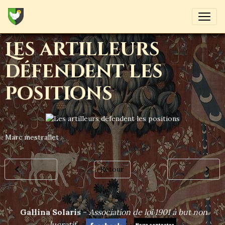
Les artilleurs
défendent les
positions
Marc mestrallet
Retour
Gallina Solaris
-
Association de loi 1901 à but non
lucrat
if