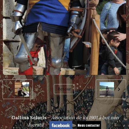
Retour
Gallina Solaris
-
Association de loi 1901 à but non
lucrat
if