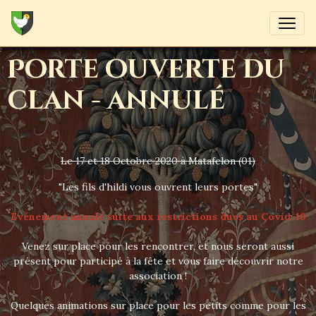
Porte ouverte du
clan - annulé
Le 17 et 18 Octobre 2020 à Matafelon (01)
"Les fils d'hildi vous ouvrent leurs portes"
Evénement annulé suite aux restrictions dues au Covid-19
Venez sur place pour les rencontrer, et nous seront aussi
présent pour participé à la fête et vous faire découvrir notre
association !
Quelques animations sur place pour les petits comme pour les