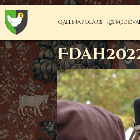
Gallina Solaris
Les Médiéva
Fdah2022