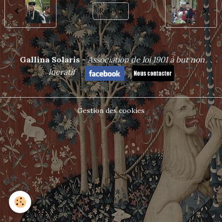
Retour
Gallina Solaris
-
Association de loi 1901 à but non
lucrat
if
Gestion des cookies